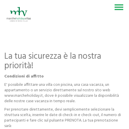
VILLE E CASALI
ESPERIENZE
La tua sicurezza è la nostra
BLOG
priorità!
CONTATTACI
Condizioni di affitto
SEI UN PROPRIETARIO?
E' possibile affittare una villa con piscina, una casa vacanza, un
appartamento o un servizio direttamente sul nostro sito web
www.marcheholiday.it, dove è possibile visualizzare la disponibilità
delle nostre case vacanza in tempo reale.
IT
EN
DE
NL
Per prenotare direttamente, devi semplicemente selezionare la
struttura scelta, inserire le date di check-in e check-out, il numero di
partecipanti e fare clic sul pulsante PRENOTA. La tua prenotazione
sarà: