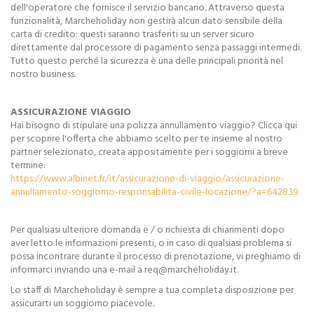
dell'operatore che fornisce il servizio bancario. Attraverso questa
funzionalità, Marcheholiday non gestirà alcun dato sensibile della
carta di credito: questi saranno trasferiti su un server sicuro
direttamente dal processore di pagamento senza passaggi intermedi.
Tutto questo perché la sicurezza è una delle principali priorità nel
nostro business.
ASSICURAZIONE VIAGGIO
Hai bisogno di stipulare una polizza annullamento viaggio? Clicca qui
per scoprire l'offerta che abbiamo scelto per te insieme al nostro
partner selezionato, creata appositamente per i soggiorni a breve
termine:
https://www.albinet.fr/it/assicurazione-di-viaggio/assicurazione-
annullamento-soggiorno-responsabilita-civile-locazione/?a=642839
Per qualsiasi ulteriore domanda e / o richiesta di chiarimenti dopo
aver letto le informazioni presenti, o in caso di qualsiasi problema si
possa incontrare durante il processo di prenotazione, vi preghiamo di
informarci inviando una e-mail a req@marcheholiday.it.
Lo staff di Marcheholiday è sempre a tua completa disposizione per
assicurarti un soggiorno piacevole.